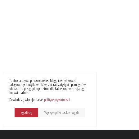
Ta strona używa plików cookies. Mogą identyfikować
zalogowanych użytkowników, zbierać statystyki i pomagać w
ulepszaniu przeglądanych stron dla każdego odwiedzającego
indywidualnie.
Dowiedz się więcej o naszej
polityce prywatności
Zgódź się
Wyczyść pliki cookie i wyjdź